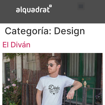
Prueba Trabajos
Prueba Servicios
Prueba Contacto
Categoría:
Design
El Diván