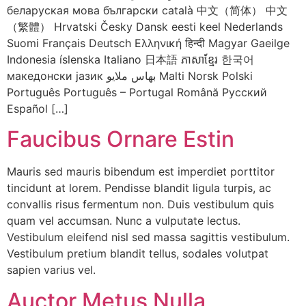
беларуская мова български català 中文（简体） 中文
（繁體） Hrvatski Česky Dansk eesti keel Nederlands
Suomi Français Deutsch Ελληνική हिन्दी Magyar Gaeilge
Indonesia íslenska Italiano 日本語 ភាសាខ្មែរ 한국어
македонски јазик بهاس ملايو Malti Norsk Polski
Português Português – Portugal Română Русский
Español […]
Faucibus Ornare Estin
Mauris sed mauris bibendum est imperdiet porttitor
tincidunt at lorem. Pendisse blandit ligula turpis, ac
convallis risus fermentum non. Duis vestibulum quis
quam vel accumsan. Nunc a vulputate lectus.
Vestibulum eleifend nisl sed massa sagittis vestibulum.
Vestibulum pretium blandit tellus, sodales volutpat
sapien varius vel.
Auctor Metus Nulla