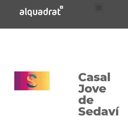
Prueba Trabajos
Prueba Servicios
Prueba Contacto
Casal
Jove
de
Sedaví