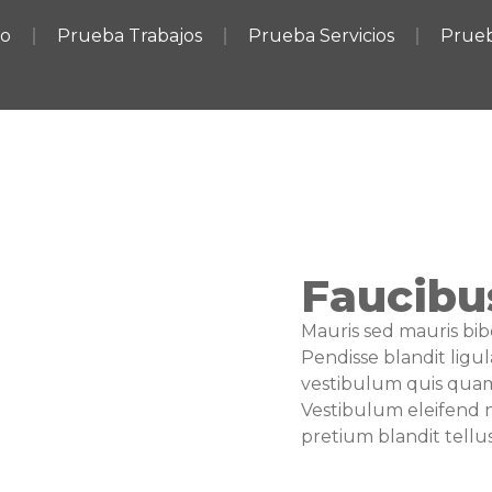
io
Prueba Trabajos
Prueba Servicios
Prueb
Faucibu
Mauris sed mauris bib
Pendisse blandit ligul
vestibulum quis quam
Vestibulum eleifend n
pretium blandit tellus