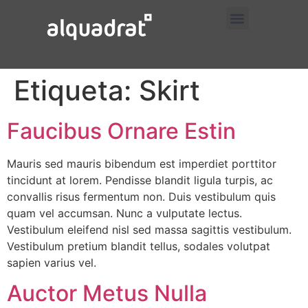
Prueba Trabajos
Prueba Servicios
Prueba Contacto
Etiqueta:
Skirt
Faucibus Ornare Estin
Mauris sed mauris bibendum est imperdiet porttitor
tincidunt at lorem. Pendisse blandit ligula turpis, ac
convallis risus fermentum non. Duis vestibulum quis
quam vel accumsan. Nunc a vulputate lectus.
Vestibulum eleifend nisl sed massa sagittis vestibulum.
Vestibulum pretium blandit tellus, sodales volutpat
sapien varius vel.
Auctor Metus Nulla