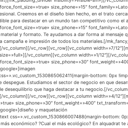
xt][mk_padding_divider visibility=»visible-sm»][/vc_colum
rce_font_size=»true» size_phone=»15″ font_family=»Lato
onal. Creemos en el diseño bien hecho, en el trato cercan
ble para destacar en un mundo tan competitivo como el act
rce_font_size=»true» size_phone=»15″ font_family=»Lato»
aterial y formato. Te ayudamos a dar forma al mensaje q
 la campaña e impresión de todos los materiales.[/mk_fancy
[/vc_column][/vc_row][vc_row][vc_column width=»7/12″][
ize=»full»][/vc_column][vc_column width=»1/12″][/vc_col
orce_font_size=»true» size_phone=»30″ font_weight=»400″
»google»]imagen
t css=».vc_custom_1530865062411{margin-bottom: 0px !im
e despegue. Estudiamos el sector de negocio en que desarr
de desequilibrio que haga destacar a tu negocio.[/vc_colu
[/vc_column][/vc_row][vc_row][vc_column width=»4/12″][
»true» size_phone=»30″ font_weight=»400″ txt_transform=
google»]diseño y maquetación
n_text css=».vc_custom_1530866007488{margin-bottom: 0px
l más económico? ?Cual el más ecológico? En alquadrat te