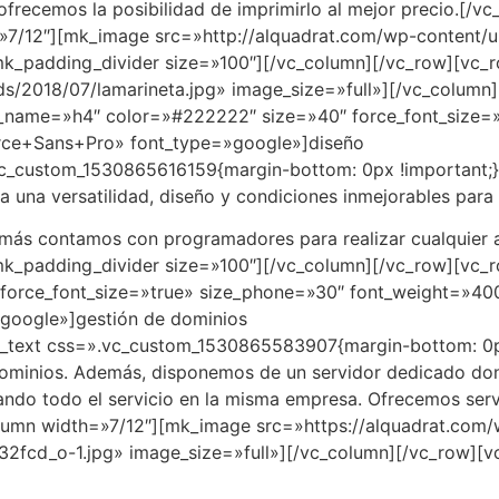
frecemos la posibilidad de imprimirlo al mejor precio.[/v
»7/12″][mk_image src=»http://alquadrat.com/wp-content/u
mk_padding_divider size=»100″][/vc_column][/vc_row][vc_
s/2018/07/lamarineta.jpg» image_size=»full»][/vc_column
ag_name=»h4″ color=»#222222″ size=»40″ force_font_size=
urce+Sans+Pro» font_type=»google»]diseño
vc_custom_1530865616159{margin-bottom: 0px !important;}
 una versatilidad, diseño y condiciones inmejorables para 
emás contamos con programadores para realizar cualquier a
k_padding_divider size=»100″][/vc_column][/vc_row][vc_r
orce_font_size=»true» size_phone=»30″ font_weight=»400″
google»]gestión de dominios
mn_text css=».vc_custom_1530865583907{margin-bottom: 0px 
ominios. Además, disponemos de un servidor dedicado do
izando todo el servicio en la misma empresa. Ofrecemos ser
lumn width=»7/12″][mk_image src=»https://alquadrat.com
2fcd_o-1.jpg» image_size=»full»][/vc_column][/vc_row][