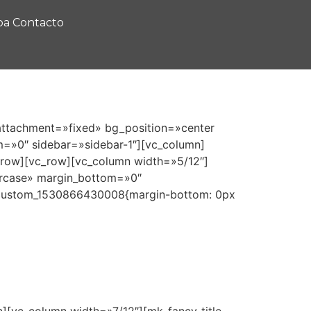
a Contacto
attachment=»fixed» bg_position=»center
=»0″ sidebar=»sidebar-1″][vc_column]
_row][vc_row][vc_column width=»5/12″]
ercase» margin_bottom=»0″
vc_custom_1530866430008{margin-bottom: 0px