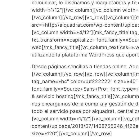
comunicar, lo diseñamos y maquetamos y te o
width=»1/12″][/vc_column][vc_column width=
[/vc_column][/vc_row][vc_row][vc_column][
src=»http://alquadrat.com/wp-content/upload
[vc_column width=»4/12″][mk_fancy_title t
txt_transform=»capitalize» font_family=»So
web[/mk_fancy_title][vc_column_text css=».
utilizando la plataforma WordPress que aporta
Desde páginas sencillas a tiendas online. Ad
[/vc_column][/vc_row][vc_row][vc_column][m
tag_name=»h4″ color=»#222222″ size=»40″ f
font_family=»Source+Sans+Pro» font_type=»
& servicio hosting[/mk_fancy_title][vc_colu
nos encargamos de la compra y gestión de d
todo el servicio pasa por alquadrat, central
[vc_column width=»1/12″][/vc_column][vc_co
content/uploads/2018/07/1408755246_4f26e3
size=»120″][/vc_column][/vc_row]