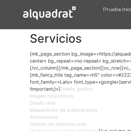
Prueba Inic
Servicios
[mk_page_section bg_image=»https://alquad
center» bg_repeat=»no-repeat» bg_stretch=
[/vc_column][/mk_page_section][vc_row][vc_
[mk_fancy_title tag_name=»h5″ color=»#222
font_family=»Lato» font_type=»google»]serv
!important;}»]
Diseño gráfico
Imagen corporativa
Diseño web
Maquetación de publicaciones
Animaciones
Gestión de dominios web