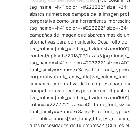
Hosting con servidor dedicado
[/vc_column_te
tag_name=»h4″ color=»#222222″ size=»24″ fo
abarca numerosos campos de la imagen profesi
corporativa como una herramienta imprescindi
tag_name=»h4″ color=»#222222″ size=»24″ fo
campañas de imagen que abarcan más de un m
alternativas para comunicarlo. Desarrollo de
[vc_column][mk_padding_divider size=»100″]
content/uploads/2018/07/tazas3.jpg» image_s
tag_name=»h4″ color=»#222222″ size=»40″ f
font_family=»Source+Sans+Pro» font_type=
corporativa[/mk_fancy_title][vc_column_tex
la imagen corporativa de tu empresa para qu
competidores directos para buscar el punto 
[vc_column][mk_padding_divider size=»100″]
color=»#222222″ size=»40″ force_font_size=
font_family=»Source+Sans+Pro» font_type=»
de publicaciones[/mk_fancy_title][vc_colum
a las necesidades de tu empresa? ¿Cual es e