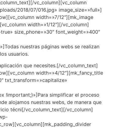
c_column_text][/vc_column][vc_column
ploads/2018/07/016.jpg» image_size=»full»]
row][vc_column width=»7/12″][mk_image
][vc_column width=»1/12″][/vc_column]
»true» size_phone=»30″ font_weight=»400″
»]Todas nuestras páginas webs se realizan
los usuarios.
plicación que necesites.[/vc_column_text]
ow][vc_column width=»4/12″][mk_fancy_title
 txt_transform=»capitalize»
!important;}»]Para simplificar el proceso
nde alojamos nuestras webs, de manera que
vicio técni[/vc_column_text][/vc_column]
/wp-
vc_row][vc_column][mk_padding_divider