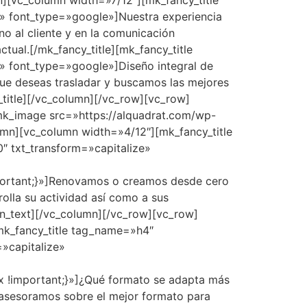
n][vc_column width=»7/12″][mk_fancy_title
» font_type=»google»]Nuestra experiencia
o al cliente y en la comunicación
ual.[/mk_fancy_title][mk_fancy_title
 font_type=»google»]Diseño integral de
ue deseas trasladar y buscamos las mejores
_title][/vc_column][/vc_row][vc_row]
mk_image src=»https://alquadrat.com/wp-
umn][vc_column width=»4/12″][mk_fancy_title
 txt_transform=»capitalize»
portant;}»]Renovamos o creamos desde cero
olla su actividad así como a sus
mn_text][/vc_column][/vc_row][vc_row]
mk_fancy_title tag_name=»h4″
»capitalize»
 !important;}»]¿Qué formato se adapta más
 asesoramos sobre el mejor formato para