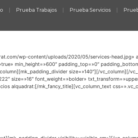
io
Prueba Trabajos
Prueba Servicios
Prueb
rat.com/wp-content/uploads/2020/05/services-head.jpg» 
»true» min_height=»600″ padding_top=»0″ padding_bottom
column][mk_padding_divider size=»140″][/vc_column][/vc
222″ size=»16″ font_weight=»bolder» txt_transform=»upp
icios alquadrat:[/mk_fancy_title][vc_column_text css=».