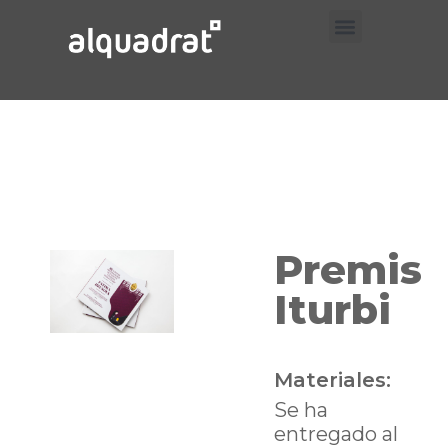
Prueba Trabajos
Prueba Servicios
Prueba Contacto
Premis
Iturbi
Materiales:
Se ha
entregado al